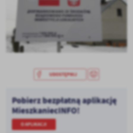
UDOSTĘPNIJ
Pobierz bezpłatną aplikację
MieszkaniecINFO!
O APLIKACJI