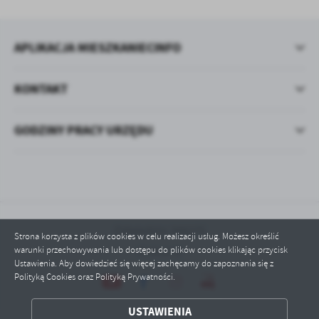
APLIKACJA MIESZKANIECINFO
KONTAKT
GODZINY PRACY URZĘDU
Odwiedzin: 346275
Strona korzysta z plików cookies w celu realizacji usług. Możesz określić
warunki przechowywania lub dostępu do plików cookies klikając przycisk
Online: 2
Ustawienia. Aby dowiedzieć się więcej zachęcamy do zapoznania się z
Polityką Cookies oraz Polityką Prywatności.
ZAPISZ WYBRANE
USTAWIENIA