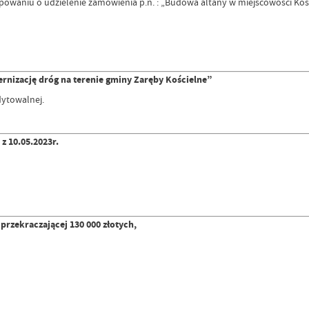
tępowaniu o udzielenie zamówienia p.n. : „Budowa altany w miejscowości K
rnizację dróg na terenie gminy Zaręby Kościelne”
edytowalnej.
z 10.05.2023r.
zekraczającej 130 000 złotych,