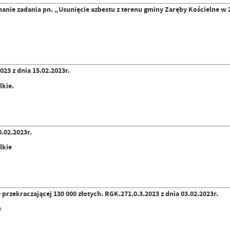
anie zadania pn. „Usunięcie azbestu z terenu gminy Zaręby Kościelne w 2
23 z dnia 15.02.2023r.
lkie.
.02.2023r.
lkie
ekraczającej 130 000 złotych. RGK.271.0.3.2023 z dnia 03.02.2023r.
e