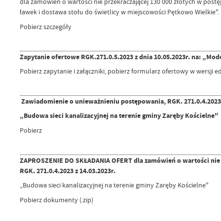
dla zamówień o wartości nie przekraczającej 130 000 złotych w pos
ławek i dostawa stołu do świetlicy w miejscowości Pętkowo Wielkie".
Pobierz szczegóły
Zapytanie ofertowe RGK.271.0.5.2023 z dnia 10.05.2023r.
na: „Mode
Pobierz zapytanie i załączniki, pobierz formularz ofertowy w wersji 
Zawiadomienie o unieważnieniu postępowania, RGK. 271.0.4.2023 
„Budowa sieci kanalizacyjnej na terenie gminy Zaręby Kościelne"
Pobierz
ZAPROSZENIE DO SKŁADANIA OFERT dla zamówień o wartości nie pr
RGK. 271.0.4.2023 z 14.03.2023r.
„Budowa sieci kanalizacyjnej na terenie gminy Zaręby Kościelne"
Pobierz dokumenty (.zip)