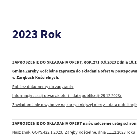
2023 Rok
ZAPROSZENIE DO SKŁADANIA OFERT, RGK.271.0.9.2023 z dnia 18.1
Gmina Zaręby Kościelne zaprasza do składania ofert w postępow
w Zarębach Kościelnych.
Pobierz dokumenty do zapytania
Informacja z sesji otwarcia ofert - data publikacji: 29.12.2023r.
Zawiadomienie o wyborze najkorzystniejszej oferty. - data publikacji 
ZAPROSZENIE DO SKŁADANIA OFERT na świadczenie usług schronie
Nasz znak: GOPS.422.1.2023, Zaręby Kościelne, dnia 11.12.2023 rok