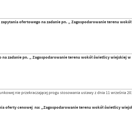
tania ofertowego na zadanie pn. „ Zagospodarowanie terenu wokół świ
a zadanie pn. „ Zagospodarowanie terenu wokół świetlicy wiejskiej w 
unkowej nie przekraczającej progu stosowania ustawy z dnia 11 września 20
nia oferty cenowej na: „Zagospodarowanie terenu wokół świetlicy wiejs