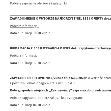
Pobierz zapytanie ofertowe i załączniki.
ZAWIADOMIENIE O WYBORZE NAJKORZYSTNIEJSZEJ OFERTY dot.: zapy
Pobierz informację
Data publikacji: 19.10.2023r.
INFORMACJA Z SESJI OTWARCIA OFERT dot.: zapytania ofertowego n
Pobierz informację
Data publikacji: 17.10.2023r.
ZAPYTANIE OFERTOWE NR 1/2023 z dnia 6.10.2023r.
o wartości szac
z późn.zm.) określonego w art. 2 ust. 1. pkt. 1.
Koło gospodyń wiejskich ,,Zakrzewiacy" zaprasza do przedstawie
Pobierz zapytanie,
pobierz załączniki do zapytania.
Data publikacji: 06.10.2023r.