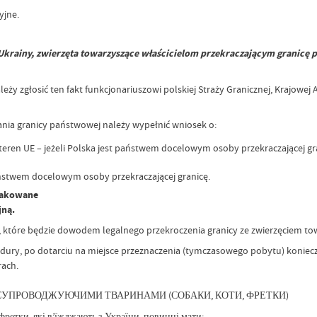
yjne.
krainy, zwierzęta towarzyszące właścicielom przekraczającym granicę p
ży zgłosić ten fakt funkcjonariuszowi polskiej Straży Granicznej, Krajowej Ad
ania granicy państwowej należy wypełnić wniosek o:
eren UE – jeżeli Polska jest państwem docelowym osoby przekraczającej gr
państwem docelowym osoby przekraczającej granicę.
znakowane
jną.
 które będzie dowodem legalnego przekroczenia granicy ze zwierzęciem t
ry, po dotarciu na miejsce przeznaczenia (tymczasowego pobytu) konieczne
rach.
З СУПРОВОДЖУЮЧИМИ ТВАРИНАМИ (СОБАКИ, КОТИ, ФРЕТКИ)
фретки, які в’їжджають з України, повинні мати: