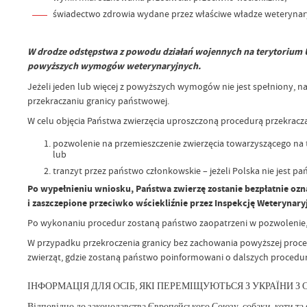
świadectwo zdrowia wydane przez właściwe władze weterynar
W drodze odstępstwa z powodu działań wojennych na terytorium U
powyższych wymogów weterynaryjnych.
Jeżeli jeden lub więcej z powyższych wymogów nie jest spełniony, nale
przekraczaniu granicy państwowej.
W celu objęcia Państwa zwierzęcia uproszczoną procedurą przekracz
pozwolenie na przemieszczenie zwierzęcia towarzyszącego na t
lub
tranzyt przez państwo członkowskie – jeżeli Polska nie jest 
Po wypełnieniu wniosku, Państwa zwierzę zostanie bezpłatnie o
i zaszczepione przeciwko wściekliźnie przez Inspekcję Weterynary
Po wykonaniu procedur zostaną państwo zaopatrzeni w pozwolenie,
W przypadku przekroczenia granicy bez zachowania powyższej procedu
zwierząt, gdzie zostaną państwo poinformowani o dalszych procedu
ІНФОРМАЦІЯ ДЛЯ ОСІБ, ЯКІ ПЕРЕМІЩУЮТЬСЯ З УКРАЇНИ 
Відповідно до законодавства Європейського Союзу, собаки, коти та 