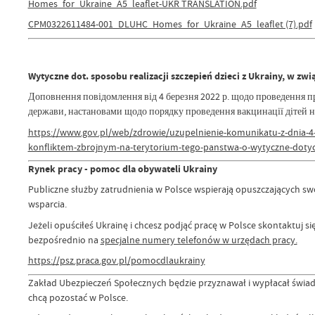
Homes_for_Ukraine_A5_leaflet-UKR TRANSLATION.pdf
CPM0322611484-001_DLUHC_Homes_for_Ukraine_A5_leaflet (7).pdf
Wytyczne dot. sposobu realizacji szczepień dzieci z Ukrainy, w zw
Доповнення повідомлення від 4 березня 2022 р. щодо проведення пр
держави, настановами щодо порядку проведення вакцинації дітей н
https://www.gov.pl/web/zdrowie/uzupelnienie-komunikatu-z-dnia-4-ma
konfliktem-zbrojnym-na-terytorium-tego-panstwa-o-wytyczne-dotycz
Rynek pracy - pomoc dla obywateli Ukrainy
Publiczne służby zatrudnienia w Polsce wspierają opuszczających swó
wsparcia.
Jeżeli opuściłeś Ukrainę i chcesz podjąć pracę w Polsce skontaktuj si
bezpośrednio na
specjalne numery telefonów w urzędach pracy.
https://psz.praca.gov.pl/pomocdlaukrainy
Zakład Ubezpieczeń Społecznych będzie przyznawał i wypłacał świadcz
chcą pozostać w Polsce.