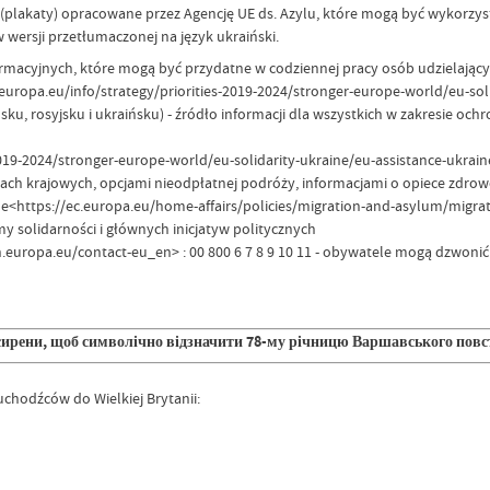
(plakaty) opracowane przez Agencję UE ds. Azylu, które mogą być wykorzy
 wersji przetłumaczonej na język ukraiński.
rmacyjnych, które mogą być przydatne w codziennej pracy osób udzielający
c.europa.eu/info/strategy/priorities-2019-2024/stronger-europe-world/eu-sol
ku, rosyjsku i ukraińsku) - źródło informacji dla wszystkich w zakresie oc
2019-2024/stronger-europe-world/eu-solidarity-ukraine/eu-assistance-ukra
zach krajowych, opcjami nieodpłatnej podróży, informacjami o opiece zdrowo
ne<https://ec.europa.eu/home-affairs/policies/migration-and-asylum/mi
my solidarności i głównych inicjatyw politycznych
n.europa.eu/contact-eu_en> : 00 800 6 7 8 9 10 11 - obywatele mogą dzwoni
 сирени, щоб символічно відзначити 78-му річницю Варшавського повста
chodźców do Wielkiej Brytanii: