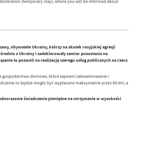
 destination (temporary stay), where you will be informed about
y, obywatele Ukrainy, którzy na skutek rosyjskiej agresji
ośrednio z Ukrainy i zadeklarowały zamiar pozostania na
anie to pozwoli na realizację szeregu usług publicznych na rzecz
ca gospodarstwo domowe, która zapewni zakwaterowanie i
dczenie to będzie mogło być wypłacane maksymalnie przez 60 dni, a
o jednorazowe świadczenie pieniężne na utrzymanie w wysokości