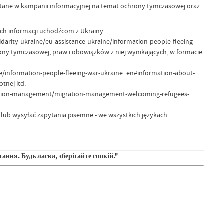
stane w kampanii informacyjnej na temat ochrony tymczasowej oraz
ch informacji uchodźcom z Ukrainy.
idarity-ukraine/eu-assistance-ukraine/information-people-fleeing-
hrony tymczasowej, praw i obowiązków z niej wynikających, w formacie
ine/information-people-fleeing-war-ukraine_en#information-about-
tnej itd.
gration-management/migration-management-welcoming-refugees-
ć lub wysyłać zapytania pisemne - we wszystkich językach
ння. Будь ласка, зберігайте спокій."