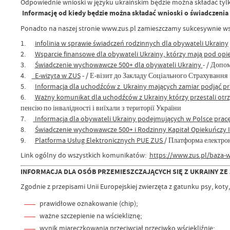
Odpowiednie wnioski w języku ukraińskim będzie można składać tylko
Informację od kiedy będzie można składać wnioski o świadczenia
Ponadto na naszej stronie www.zus.pl zamieszczamy sukcesywnie ws
1.
infolinia w sprawie świadczeń rodzinnych dla obywateli Ukrainy
2.
Wsparcie finansowe dla obywateli Ukrainy, którzy mają pod opi
3.
Świadczenie wychowawcze 500+ dla obywateli Ukrainy
- / Допо
4.
E-wizyta w ZUS
- / Е-візит до Закладу Соціального Страхування
5.
Informacja dla uchodźców z Ukrainy mających zamiar podjąć pr
6.
Ważny komunikat dla uchodźców z Ukrainy którzy przestali otrz
пенсію по інвалідності і виїхали з території України
7.
Informacja dla obywateli Ukrainy podejmujących w Polsce prac
8.
Świadczenie wychowawcze 500+ i Rodzinny Kapitał Opiekuńczy I
9.
Platforma Usług Elektronicznych PUE ZUS
/ Платформа електро
Link ogólny do wszystkich komunikatów:
https://www.zus.pl/baza-
INFORMACJA DLA OSÓB PRZEMIESZCZAJĄCYCH SIĘ Z UKRAINY ZE 
Zgodnie z przepisami Unii Europejskiej zwierzęta z gatunku psy, koty,
prawidłowe oznakowanie (chip);
ważne szczepienie na wściekliznę;
wynik miareczkowania przeciwciał przeciwko wściekliźnie;