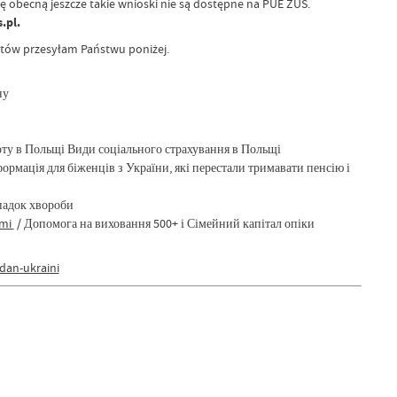
ę obecną jeszcze takie wnioski nie są dostępne na PUE ZUS.
.pl.
atów przesyłam Państwu poniżej.
ну
боту в Польщі Види соціального страхування в Польщі
ормація для біженців з України, які перестали тримавати пенсію і
ипадок хвороби
ami
/ Допомога на виховання 500+ і Сімейний капітал опіки
dan-ukraini