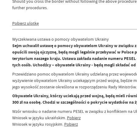
Should you cross the border without following the above procedure, 
further procedures.
Pobierz ulotkę
Wyczekiwana ustawa o pomocy obywatelom Ukrainy
Sejm uchwalił ustawę o pomocy obywatelom Ukrainy w związku z ko
opuścili swoją ojczyznę, będą mogli legalnie przebywać w Polsce p
terytorium naszego kraju. Ustawa zakłada nadanie numeru PESEL ob
tych osób. Uchodźcy – obywatele Ukrainy - będą mogli składać o
Przewidziano pomoc obywatelom Ukrainy udzielaną przez wojewodó
wyżywienie obywatelom Ukrainy uciekającym przed wojną, będzie mo
jego wysokość zostanie określona w rozporządzeniu Rady Ministrów
Obywatele Ukrainy, którzy uciekają przed wojną, będą mieli równ
300 zł na osobę. Chodzi w szczególności o pokrycie wydatków na ży
Wzór wniosku o nadanie numeru PESEL w związku z konfliktem na Uk
Wniosek w języku ukraińskim.
Pobierz
Wniosek w języku rosyjskim.
Pobierz