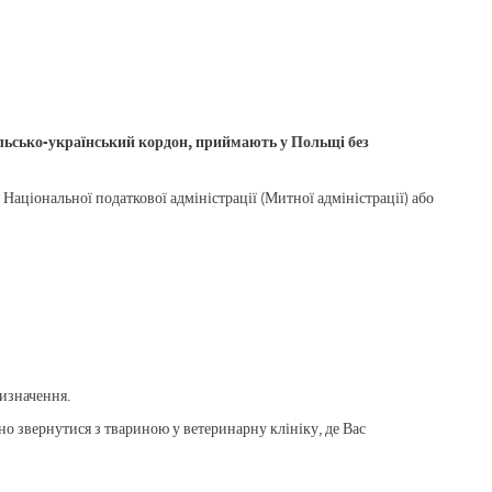
ольсько-український кордон, приймають у Польщі без
Національної податкової адміністрації (Митної адміністрації) або
изначення.
о звернутися з твариною у ветеринарну клініку, де Вас