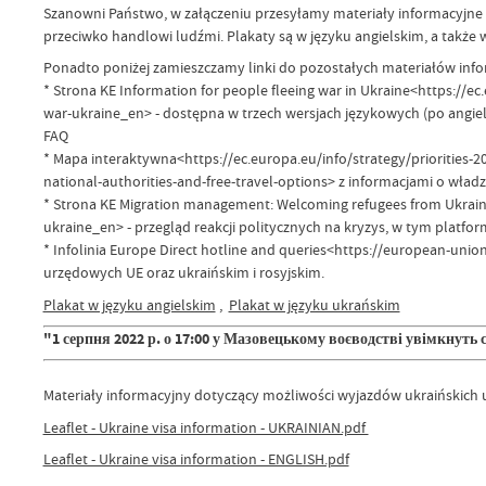
Szanowni Państwo, w załączeniu przesyłamy materiały informacyjne 
przeciwko handlowi ludźmi. Plakaty są w języku angielskim, a także w
Ponadto poniżej zamieszczamy linki do pozostałych materiałów info
* Strona KE Information for people fleeing war in Ukraine<https://e
war-ukraine_en> - dostępna w trzech wersjach językowych (po angiels
FAQ
* Mapa interaktywna<https://ec.europa.eu/info/strategy/priorities-
national-authorities-and-free-travel-options> z informacjami o wład
* Strona KE Migration management: Welcoming refugees from Ukrai
ukraine_en> - przegląd reakcji politycznych na kryzys, w tym platfor
* Infolinia Europe Direct hotline and queries<https://european-unio
urzędowych UE oraz ukraińskim i rosyjskim.
Plakat w języku angielskim
,
Plakat w języku ukrańskim
"1 серпня 2022 р. о 17:00 у Мазовецькому воєводстві увімкнуть
Materiały informacyjny dotyczący możliwości wyjazdów ukraińskich u
Leaflet - Ukraine visa information - UKRAINIAN.pdf
Leaflet - Ukraine visa information - ENGLISH.pdf