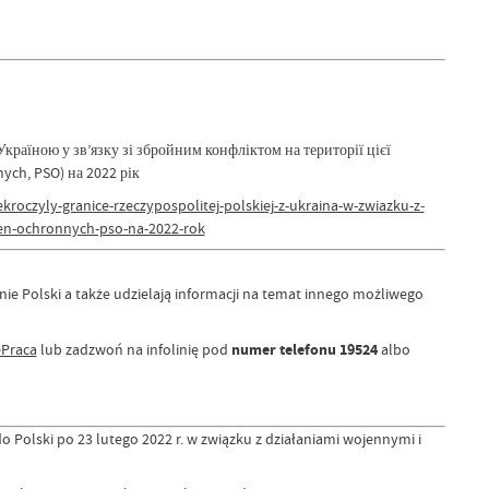
раїною у зв’язку зі збройним конфліктом на території цієї
ch, PSO) на 2022 рік
roczyly-granice-rzeczypospolitej-polskiej-z-ukraina-w-zwiazku-z-
ien-ochronnych-pso-na-2022-rok
ie Polski a także udzielają informacji na temat innego możliwego
ePraca
lub zadzwoń na infolinię pod
numer telefonu 19524
albo
 Polski po 23 lutego 2022 r. w związku z działaniami wojennymi i