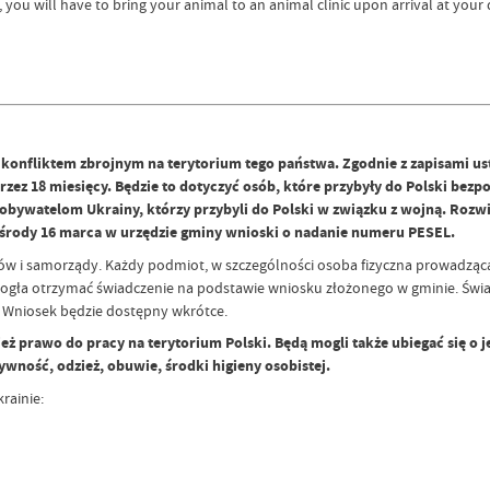
you will have to bring your animal to an animal clinic upon arrival at your
nfliktem zbrojnym na terytorium tego państwa. Zgodnie z zapisami ustaw
rzez 18 miesięcy. Będzie to dotyczyć osób, które przybyły do Polski bezp
ywatelom Ukrainy, którzy przybyli do Polski w związku z wojną. Rozwiąz
d środy 16 marca w urzędzie gminy wnioski o nadanie numeru PESEL.
w i samorządy. Każdy podmiot, w szczególności osoba fizyczna prowadzą
gła otrzymać świadczenie na podstawie wniosku złożonego w gminie. Świa
. Wniosek będzie dostępny wkrótce.
ież prawo do pracy na terytorium Polski. Będą mogli także ubiegać się 
wność, odzież, obuwie, środki higieny osobistej.
rainie: