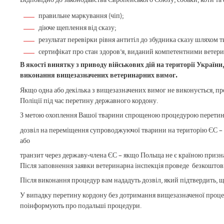
правильне маркування (чіп);
діюче щеплення від сказу;
результат перевірки рівня антитіл до збудника сказу шляхом 
сертифікат про стан здоров’я, виданий компетентними вете
В якості винятку з приводу військових дій на території Украї
виконання вищезазначених ветеринарних вимог.
Якщо одна або декілька з вищезазначених вимог не виконується, про
Поліції під час перетину державного кордону.
З метою охоплення Вашої тварини спрощеною процедурою перетину
дозвіл на переміщення супроводжуючої тварини на територію ЄС – 
або
транзит через державу-члена ЄС – якщо Польща не є країною призна
Після заповнення заявки ветеринарна інспекція проведе безкоштов
Після виконання процедур вам нададуть дозвіл, який підтвердить,
У випадку перетину кордону без дотримання вищезазначеної процед
поінформують про подальші процедури.