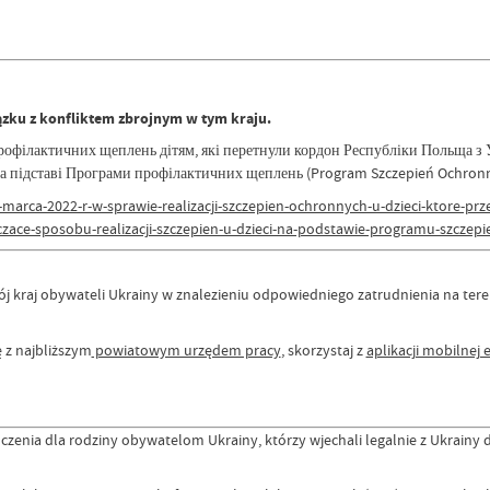
iązku z konfliktem zbrojnym w tym kraju.
офілактичних щеплень дітям, які перетнули кордон Республіки Польща з Ук
а підставі Програми профілактичних щеплень (Program Szczepień Ochronny
rca-2022-r-w-sprawie-realizacji-szczepien-ochronnych-u-dzieci-ktore-przek
ace-sposobu-realizacji-szczepien-u-dzieci-na-podstawie-programu-szczep
j kraj obywateli Ukrainy w znalezieniu odpowiedniego zatrudnienia na teren
ę z najbliższym
powiatowym urzędem pracy
, skorzystaj z
aplikacji mobilnej 
enia dla rodziny obywatelom Ukrainy, którzy wjechali legalnie z Ukrainy do