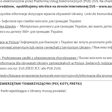
 elektronicznie przez Platformę Usług Elektronicznych (PUE) ZUS. Na chwil
 rodzinne, opublikujemy wkrótce na stronie internetowej ZUS – www.zus
zystkie informacje dotyczące wparcia obywateli Ukrainy. Linki do komunik
- Інфолінія про сімейні виплати для громадян України
eką dziecko
– Матеріальна допомога для громадян України, які мають дити
мога на дитину 500+ для громадян України
acę w Polsce
/ Інформація для біженців з України які хочуть розпочати ро
ymywać emeryturę lub rentę i wyjechali z terytorium Ukrainy
/ Важлива інф
ę. Podstawowe zasiłki z ubezpieczenia chorobowego
/ Базові виплати на в
nformacja dla obywateli Ukrainy zamieszkałych w Polsce, będących rodzic
нних послуг ZUS (ПЕП ЗСС або PUE ZUS)
wiedzy/biezace-wyjasnienia-komorek-merytorycznych/informacia-dla-groma
ZWIERZĘTAMI TOWARZYSZĄCYMI (PSY, KOTY, FRETKI)
 fretki wjeżdżające z Ukrainy muszą posiadać: