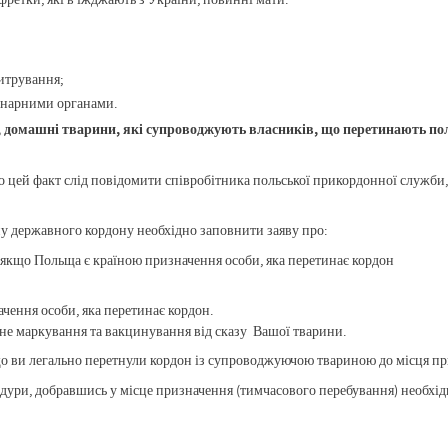
титрування;
ринарними органами.
ни, домашні тварини, які супроводжують власників, що перетинають п
 цей факт слід повідомити співробітника польської прикордонної служби, 
 державного кордону необхідно заповнити заяву про:
якщо Польща є країною призначення особи, яка перетинає кордон
чення особи, яка перетинає кордон.
не маркування та вакцинування від сказу Вашої тварини.
 що ви легально перетнули кордон із супроводжуючою твариною до місця пр
ури, добравшись у місце призначення (тимчасового перебування) необхідн