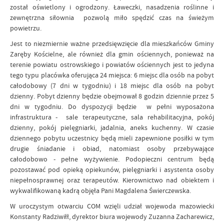
został oświetlony i ogrodzony. Ławeczki, nasadzenia roślinne i
zewnętrzna siłownia pozwolą miło spędzić czas na świeżym
powietrzu.
Jest to niezmiernie ważne przedsięwzięcie dla mieszkańców Gminy
Zaręby Kościelne, ale również dla gmin ościennych, ponieważ na
terenie powiatu ostrowskiego i powiatów ościennych jest to jedyna
tego typu placówka oferująca 24 miejsca: 6 miejsc dla osób na pobyt
całodobowy (7 dni w tygodniu) i 18 miejsc dla osób na pobyt
dzienny. Pobyt dzienny będzie obejmował 8 godzin dziennie przez 5
dni w tygodniu. Do dyspozycji będzie w pełni wyposażona
infrastruktura - sale terapeutyczne, sala rehabilitacyjna, pokój
dzienny, pokój pielęgniarki, jadalnia, aneks kuchenny. W czasie
dziennego pobytu uczestnicy będą mieli zapewnione posiłki w tym
drugie śniadanie i obiad, natomiast osoby przebywające
całodobowo - pełne wyżywienie. Podopieczni centrum będą
pozostawać pod opieką opiekunów, pielęgniarki i asystenta osoby
niepełnosprawnej oraz terapeutów. Kierownictwo nad obiektem i
wykwalifikowaną kadrą objęła Pani Magdalena Świerczewska.
W uroczystym otwarciu COM wzięli udział wojewoda mazowiecki
Konstanty Radziwiłł, dyrektor biura wojewody Zuzanna Zacharewicz,