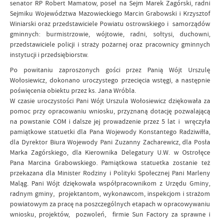
senator RP Robert Mamatow, poseł na Sejm Marek Zagórski, radni
Sejmiku Województwa Mazowieckiego Marcin Grabowski i Krzysztof
Winiarski oraz przedstawiciele Powiatu ostrowskiego i samorządów
gminnych: burmistrzowie, wójtowie, radni, sołtysi, duchowni,
przedstawiciele policji i straży pożarnej oraz pracownicy gminnych
instytucji i przedsiębiorstw.
Po powitaniu zaproszonych gości przez Panią Wójt Urszulę
Wołosiewicz, dokonano uroczystego przecięcia wstęgi, a następnie
poświęcenia obiektu przez ks. Jana Wróbla.
W czasie uroczystości Pani Wójt Urszula Wołosiewicz dziękowała za
pomoc przy opracowaniu wniosku, przyznaną dotację pozwalającą
na powstanie COM i dalsze jej prowadzenie przez 5 lat i wręczyła
pamiątkowe statuetki dla Pana Wojewody Konstantego Radziwiłła,
dla Dyrektor Biura Wojewody Pani Zuzanny Zacharewicz, dla Posła
Marka Zagórskiego, dla Kierownika Delegatury U.W. w Ostrołęce
Pana Marcina Grabowskiego. Pamiątkowa statuetka zostanie też
przekazana dla Minister Rodziny i Polityki Społecznej Pani Marleny
Maląg. Pani Wójt dziękowała współpracownikom z Urzędu Gminy,
radnym gminy, projektantom, wykonawcom, inspekcjom i strażom
powiatowym za pracę na poszczególnych etapach w opracowywaniu
wniosku, projektów, pozwoleń, firmie Sun Factory za sprawne i