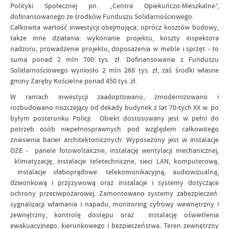
Polityki Społecznej pn. „Centra Opiekuńczo-Mieszkalne”,
dofinansowanego ze środków Funduszu Solidarnościowego.
Całkowita wartość inwestycji obejmująca, oprócz kosztów budowy,
także inne działania: wykonanie projektu, koszty inspektora
nadzoru, prowadzenie projektu, doposażenia w meble i sprzęt - to
suma ponad 2 mln 700 tys. zł. Dofinansowanie z Funduszu
Solidarnościowego wyniosło 2 mln 268 tys. zł, zaś środki własne
gminy Zaręby Kościelne ponad 450 tys. zł.
W ramach inwestycji zaadoptowano, zmodernizowano i
rozbudowano niszczejący od dekady budynek z lat 70-tych XX w. po
byłym posterunku Policji. Obiekt dostosowany jest w pełni do
potrzeb osób niepełnosprawnych pod względem całkowitego
zniesienia barier architektonicznych. Wyposażony jest w instalacje
OZE - panele fotowoltaiczne, instalację wentylacji mechanicznej,
klimatyzację, instalacje teletechniczne, sieci LAN, komputerową,
instalacje słaboprądowe: telekomunikacyjną, audiowizualną,
dzwonkową i przyzywową oraz instalacje i systemy dotyczące
ochrony przeciwpożarowej. Zamontowano systemy zabezpieczeń:
sygnalizacji włamania i napadu, monitoring cyfrowy wewnętrzny i
zewnętrzny, kontrolę dostępu oraz instalację oświetlenia
ewakuacyjnego, kierunkowego i bezpieczeństwa. Teren zewnętrzny