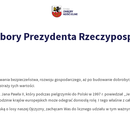
bory Prezydenta Rzeczypospo
owania bezpieczeństwa, rozwoju gospodarczego, aż po budowanie dobrobytu
traży tych wartości.
 Jana Pawła II, który podczas pielgrzymki do Polski w 1997 r. powiedział 
rodzinie krajów europejskich może odegrać doniosłą rolę. I tego właśnie z ca
oską o losy naszej Ojczyzny, zachęcam Was do licznego udziału w tym ważny