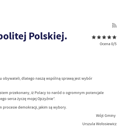
litej Polskiej.
Ocena 0/5
 obywateli, dlatego naszą wspólną sprawą jest wybór
„Jestem przekonany, iż Polacy to naród o ogromnym potencjale
łego serca życzę mojej Ojczyźnie”.
m procesie demokracji, jakim są wybory.
Wójt Gminy
Urszula Wołosiewicz