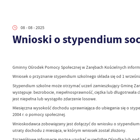
08 - 08 - 2025
Wnioski o stypendium soc
Gminny Ośrodek Pomocy Społecznej w Zarębach Kościelnych informuj
Wniosek o przyznanie stypendium szkolnego składa się od 1 wrześ
Stypendium szkolne może otrzymać uczeń zamieszkujący Gminę Zaręby 
występuje: bezrobocie, niepełnosprawność, ciężka lub długotrwała 
jest niepełna lub wystąpiło zdarzenie losowe.
Miesięczna wysokość dochodu uprawniająca do ubiegania się o stypen
2004 r. o pomocy społecznej.
Wnioskodawca zobowiązany jest dołączyć do wniosku o stypendium 
utraty dochodu z miesiąca, w którym wniosek został złożony.
Szczegółowe informacje można uzyskać w siedzibie Ośrodka lub po