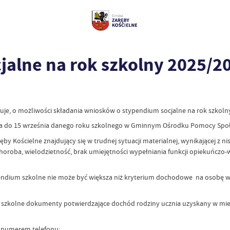
jalne na rok szkolny 2025/2
e, o możliwości składania wniosków o stypendium socjalne na rok szkoln
nia do 15 września danego roku szkolnego w Gminnym Ośrodku Pomocy Społ
Kościelne znajdujący się w trudnej sytuacji materialnej, wynikającej z ni
choroba, wielodzietność, brak umiejętności wypełniania funkcji opiekuńczo
dium szkolne nie może być większa niż kryterium dochodowe na osobę w rodz
szkolne dokumenty potwierdzające dochód rodziny ucznia uzyskany w mie
d numerem telefonu: