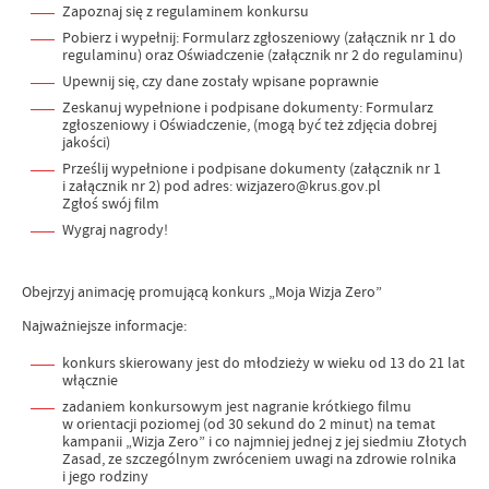
Zapoznaj się z regulaminem konkursu
Pobierz i wypełnij: Formularz zgłoszeniowy (załącznik nr 1 do
regulaminu) oraz Oświadczenie (załącznik nr 2 do regulaminu)
Upewnij się, czy dane zostały wpisane poprawnie
Zeskanuj wypełnione i podpisane dokumenty: Formularz
zgłoszeniowy i Oświadczenie, (mogą być też zdjęcia dobrej
jakości)
Prześlij wypełnione i podpisane dokumenty (załącznik nr 1
i załącznik nr 2) pod adres: wizjazero@krus.gov.pl
Zgłoś swój film
Wygraj nagrody!
Obejrzyj animację promującą konkurs „Moja Wizja Zero”
Najważniejsze informacje:
konkurs skierowany jest do młodzieży w wieku od 13 do 21 lat
włącznie
zadaniem konkursowym jest nagranie krótkiego filmu
w orientacji poziomej (od 30 sekund do 2 minut) na temat
kampanii „Wizja Zero” i co najmniej jednej z jej siedmiu Złotych
Zasad, ze szczególnym zwróceniem uwagi na zdrowie rolnika
i jego rodziny