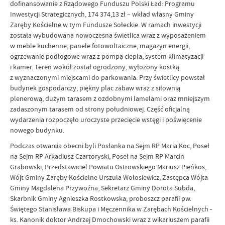
dofinansowanie z Rządowego Funduszu Polski Ład: Programu
Inwestycji Strategicznych, 174 374,13 zł – wkład własny Gminy
Zaręby Kościelne w tym Fundusze Sołeckie. W ramach inwestycji
została wybudowana nowoczesna świetlica wraz z wyposażeniem
w meble kuchenne, panele fotowoltaiczne, magazyn energii,
ogrzewanie podłogowe wraz z pompą ciepła, system klimatyzacji
i kamer. Teren wokół został ogrodzony, wyłożony kostką
z wyznaczonymi miejscami do parkowania. Przy świetlicy powstał
budynek gospodarczy, piękny plac zabaw wraz z siłownią
plenerową, dużym tarasem z ozdobnymi lamelami oraz mniejszym
zadaszonym tarasem od strony południowej. Część oficjalną
wydarzenia rozpoczęło uroczyste przecięcie wstęgi i poświęcenie
nowego budynku.
Podczas otwarcia obecni byli Posłanka na Sejm RP Maria Koc, Poseł
na Sejm RP Arkadiusz Czartoryski, Poseł na Sejm RP Marcin
Grabowski, Przedstawiciel Powiatu Ostrowskiego Mariusz Pieńkos,
Wójt Gminy Zaręby Kościelne Urszula Wołosiewicz, Zastępca Wójta
Gminy Magdalena Przywoźna, Sekretarz Gminy Dorota Subda,
Skarbnik Gminy Agnieszka Rostkowska, proboszcz parafii pw.
Świętego Stanisława Biskupa i Męczennika w Zarębach Kościelnych -
ks. Kanonik doktor Andrzej Dmochowski wraz z wikariuszem parafii