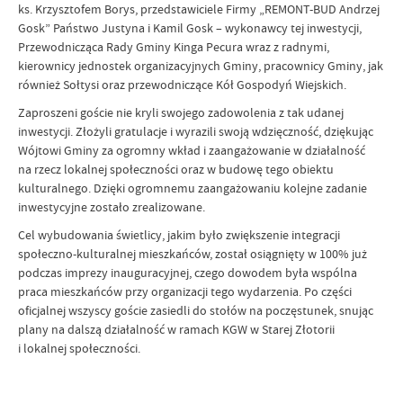
ks. Krzysztofem Borys, przedstawiciele Firmy „REMONT-BUD Andrzej
Gosk” Państwo Justyna i Kamil Gosk – wykonawcy tej inwestycji,
Przewodnicząca Rady Gminy Kinga Pecura wraz z radnymi,
kierownicy jednostek organizacyjnych Gminy, pracownicy Gminy, jak
również Sołtysi oraz przewodniczące Kół Gospodyń Wiejskich.
Zaproszeni goście nie kryli swojego zadowolenia z tak udanej
inwestycji. Złożyli gratulacje i wyrazili swoją wdzięczność, dziękując
Wójtowi Gminy za ogromny wkład i zaangażowanie w działalność
na rzecz lokalnej społeczności oraz w budowę tego obiektu
kulturalnego. Dzięki ogromnemu zaangażowaniu kolejne zadanie
inwestycyjne zostało zrealizowane.
Cel wybudowania świetlicy, jakim było zwiększenie integracji
społeczno-kulturalnej mieszkańców, został osiągnięty w 100% już
podczas imprezy inauguracyjnej, czego dowodem była wspólna
praca mieszkańców przy organizacji tego wydarzenia. Po części
oficjalnej wszyscy goście zasiedli do stołów na poczęstunek, snując
plany na dalszą działalność w ramach KGW w Starej Złotorii
i lokalnej społeczności.