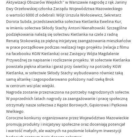
Aktywizacji Obszarów Wiejskich” w Warszawie nagrodę z rąk Janiny
Ewy Orzełowskiej członka Zarządu Województwa Mazowieckiego
o wartości 6000 zł odebrali: Wójt Urszula Wołosiewicz, Sekretarz
Dorota Subda, przedstawicielka sołectwa Kietlanka Ewelina Kur,
w imieniu sołectwa Skłody Stachy Antoni Nienałtowski. Szczególne
podziękowania należą się sołectwu Kietlanka na czele z radną
Renatą Stokowską za piękną inicjatywę zaangażowania mieszkańców
w prace porządkowe podczas realizacji tego projektu (relacja z filmu
na facebooku KGW Kietlanka) oraz Zastępcy Wójta Magdalenie
Przywoźnej za napisanie i rozliczenie projektu. W sołectwie Kietlanka
powstała piękna altanka i garaż przy świetlicy na potrzeby KGW
Kietlanka, w sołectwie Skłody Stachy wybudowano również taką
samą altankę i zagospodarowano położony nad rzeką Brok
w centrum wsi plac wiejski.
Nagroda zostanie przeznaczona na potrzeby nagrodzonych sołectw.
W poprzednich latach nagrody za zaangażowanie i pracę społeczną
otrzymały nasze sołectwa z Kępist Borowych, Gąsiorowa i Pętkowa
Wielkiego.
Coroczne konkursy organizowane przez Województwo Mazowieckie
promują produkty i inicjatywy społeczne oraz doceniają potencjał
i wartość małych, ale ważnych na poziomie lokalnym inwestycji